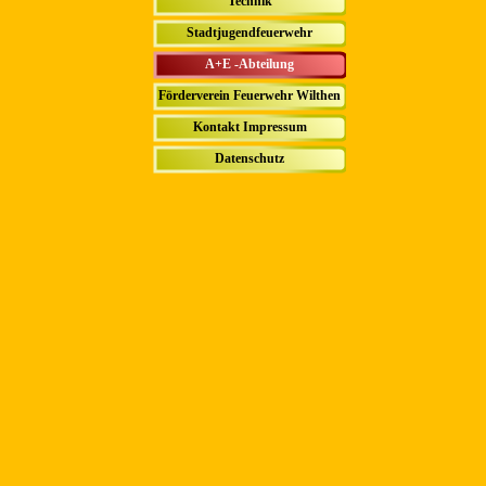
Technik
▼
Stadtjugendfeuerwehr
▼
A+E -Abteilung
▼
Förderverein Feuerwehr Wilthen
▼
Kontakt Impressum
▼
Datenschutz