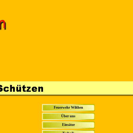
Menü überspringen
Feuerwehr Wilthen
Über uns
▼
Einsätze
▼